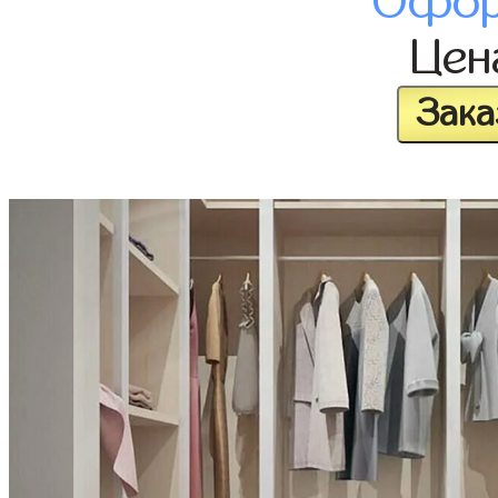
Офор
Це
Зака