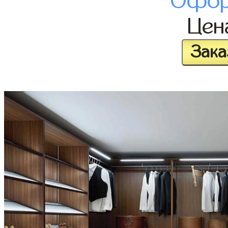
Офор
Це
Зака