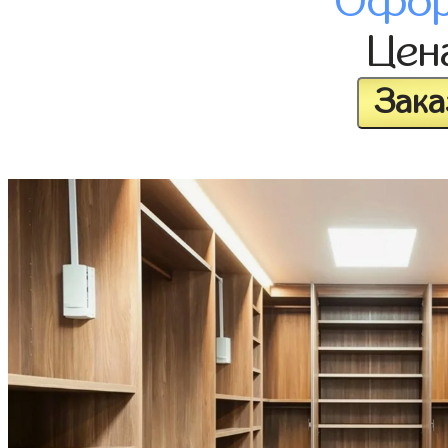
Офор
Цен
Зака