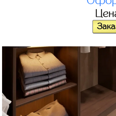
Офор
Це
Зака