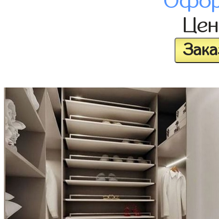
Офор
Це
Зака