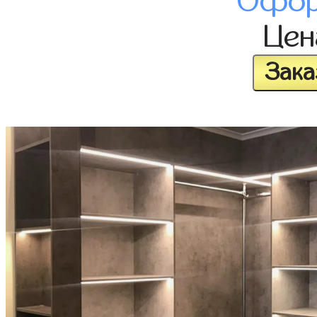
Офор
Це
Зака