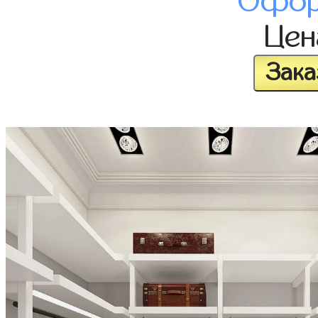
Офор
Це
Зака