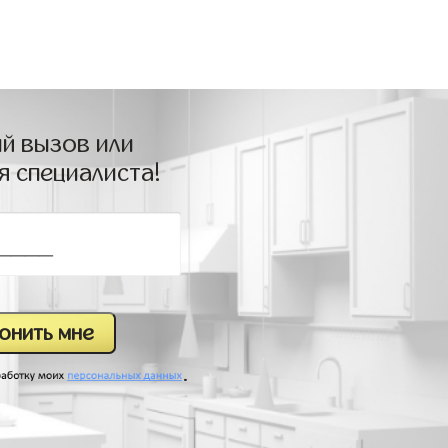
й вызов или
я специалиста!
.