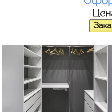
Офор
Це
Зака