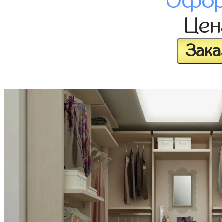
Офор
Це
Зака