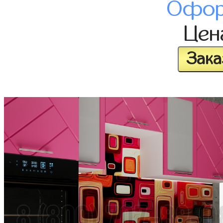
Офор
Це
Зака