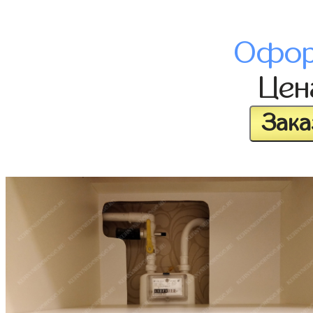
Офор
Це
Зака