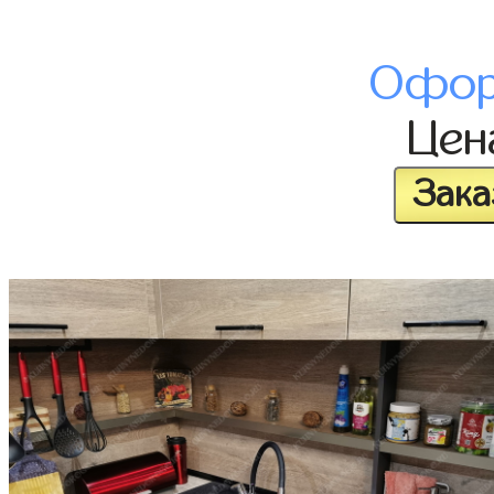
Офор
Це
Зака