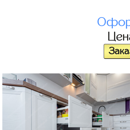
Офор
Це
Зака