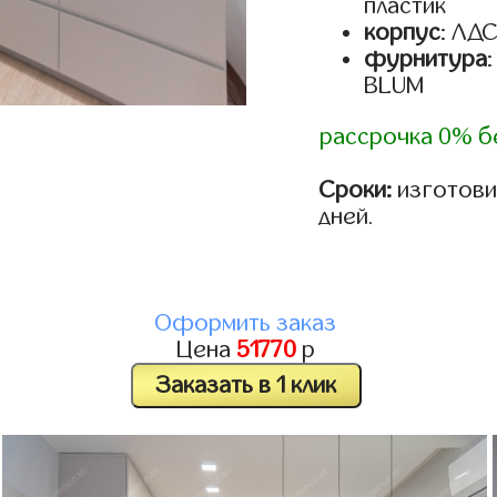
пластик
корпус
: ЛД
фурнитура
BLUM
рассрочка 0% б
Сроки:
изготовим
дней.
Оформить заказ
Цена
51770
р
Заказать в 1 клик