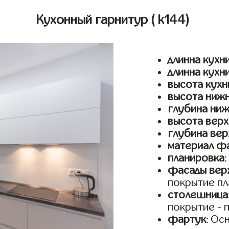
Кухонный гарнитур
( k144)
длинна кухни
длинна кухн
высота кухн
высота ниж
глубина ни
высота верх
глубина вер
материал ф
планировка
фасады верх
покрытие пл
столешница
покрытие - 
фартук
: Ос