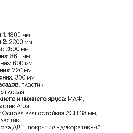
 1
: 1800 мм
и 2
: 2200 мм
и
: 2600 мм
них
: 860 мм
жних
: 600 мм
них
: 720 мм
хних
: 300 мм
асадов
: пластик
: Угловая
него и нижнего яруса
: МДФ,
астик Arpa
: Основа влагостойкая ДСП 38 мм,
пластик
нова ДВП, покрытие - декоративный