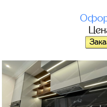
Офор
Це
Зака