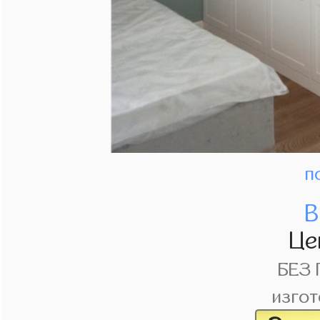
п
В
Це
БЕЗ
изгот