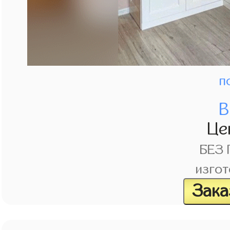
п
В
Це
БЕЗ
изгот
Зака