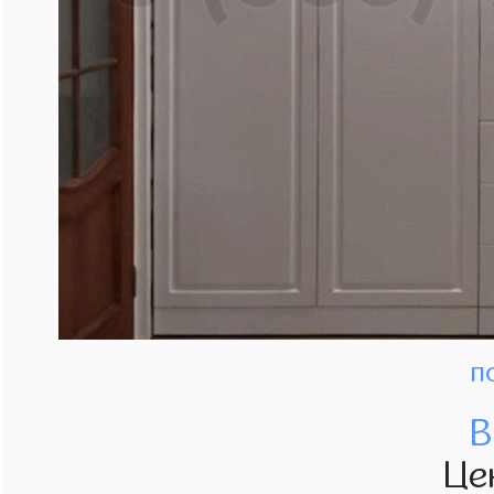
п
В
Це