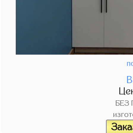
п
В
Це
БЕЗ
изгот
Зака