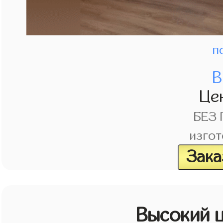
п
В
Це
БЕЗ
изгот
Зака
Высокий 