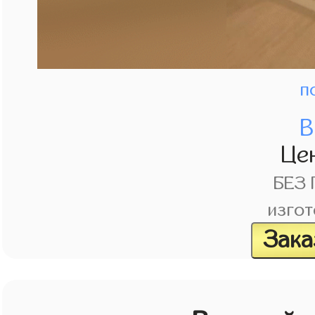
п
В
Це
БЕЗ
изгот
Зака