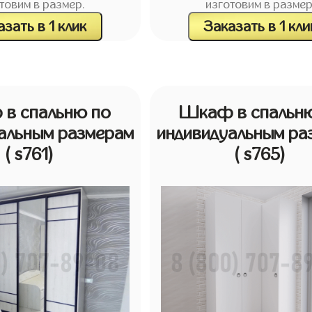
товим в размер.
изготовим в размер
зать в 1 клик
Заказать в 1 кли
в спальню по
Шкаф в спальн
альным размерам
индивидуальным ра
( s761)
( s765)