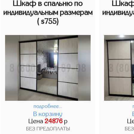
Шкаф в спальню по
Шкаф 
индивидуальным размерам
индивиду
( s755)
подробнее...
В корзину
Цена
24876
р
Ц
БЕЗ ПРЕДОПЛАТЫ
БЕ