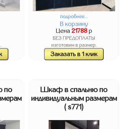
подробнее...
В корзину
Цена
21788
р
БЕЗ ПРЕДОПЛАТЫ
.
изготовим в размер.
к
Заказать в 1 клик
ю по
Шкаф в спальню по
змерам
индивидуальным размерам
( s771)