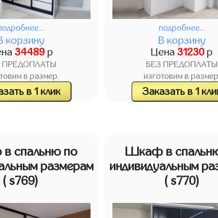
подробнее...
подробнее...
В корзину
В корзину
ена
34489
р
Цена
31230
р
З ПРЕДОПЛАТЫ
БЕЗ ПРЕДОПЛАТЫ
товим в размер.
изготовим в размер
зать в 1 клик
Заказать в 1 кли
в спальню по
Шкаф в спальн
альным размерам
индивидуальным ра
( s769)
( s770)