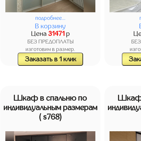
подробнее...
В корзину
Цена
31471
р
Ц
БЕЗ ПРЕДОПЛАТЫ
БЕ
изготовим в размер.
изго
Заказать в 1 клик
Зака
Шкаф в спальню по
Шкаф 
индивидуальным размерам
индивиду
( s768)