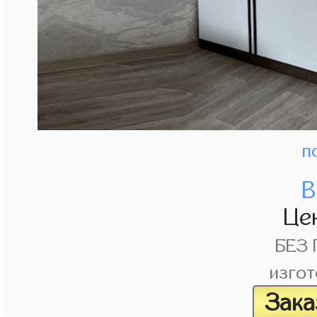
п
В
Це
БЕЗ
изгот
Зака