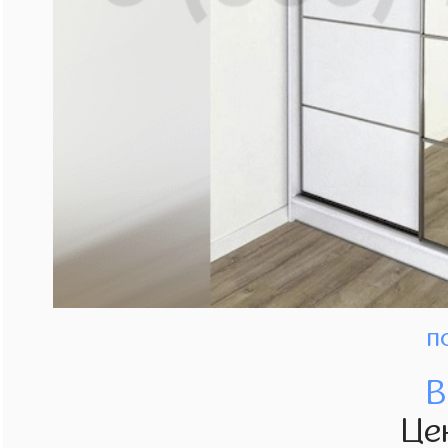
п
В
Це