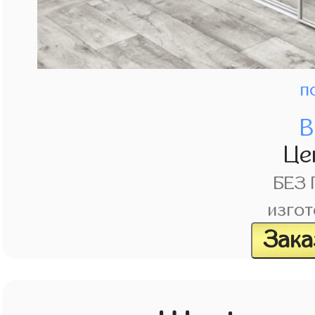
п
В
Це
БЕЗ
изгот
Зака