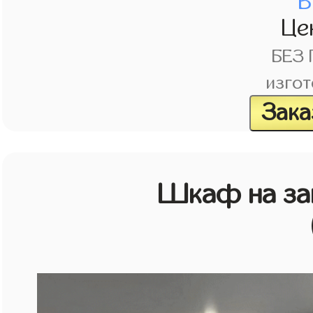
В
Це
БЕЗ
изгот
Зака
Шкаф на зак