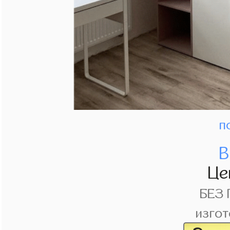
п
В
Це
БЕЗ
изгот