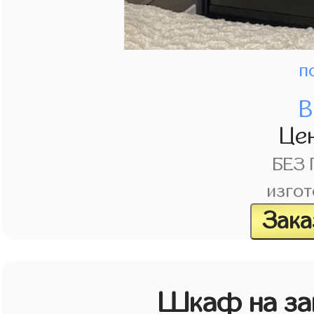
п
В
Це
БЕЗ
изгот
Зака
Шкаф на зак