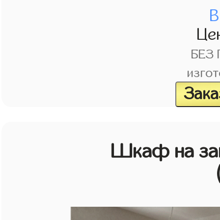
В
Це
БЕЗ
изгот
Зака
Шкаф на зак