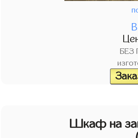
п
В
Це
БЕЗ
изгот
Зака
Шкаф на зак