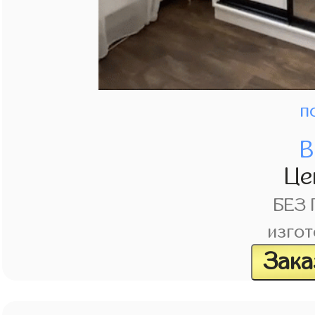
п
В
Це
БЕЗ
изгот
Зака