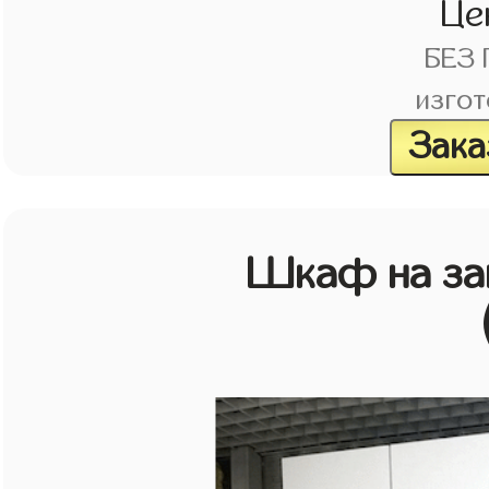
Це
БЕЗ
изгот
Зака
Шкаф на зак