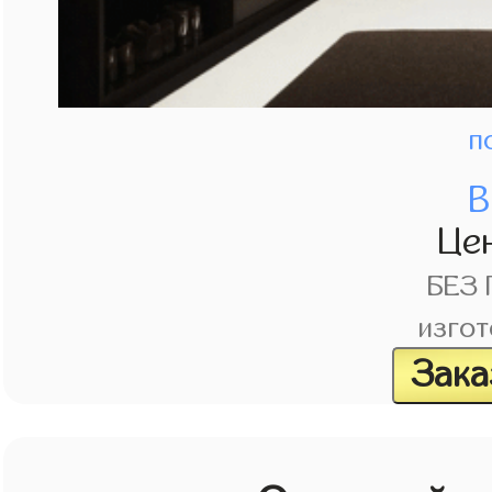
п
В
Це
БЕЗ
изгот
Зака