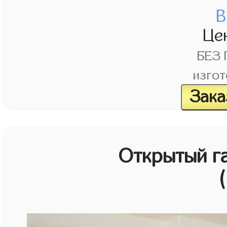
В
Це
БЕЗ
изгот
Зака
Открытый г