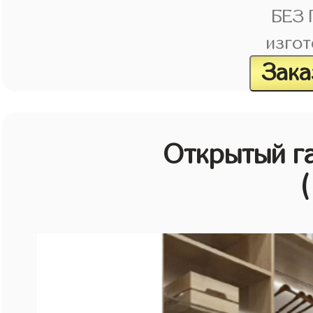
БЕЗ
изгот
Зака
Открытый г
(