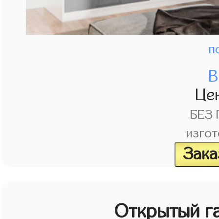
п
В
Це
БЕЗ
изгот
Зака
Открытый г