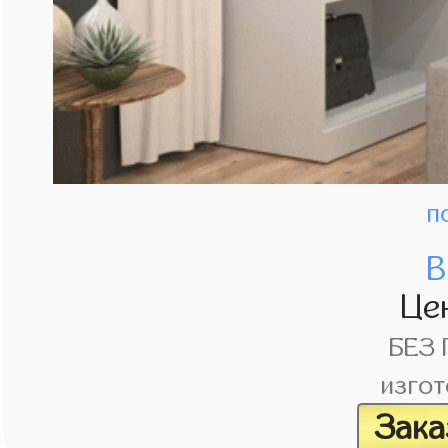
п
В
Це
БЕЗ
изгот
Зака