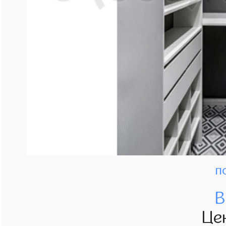
п
В
Це