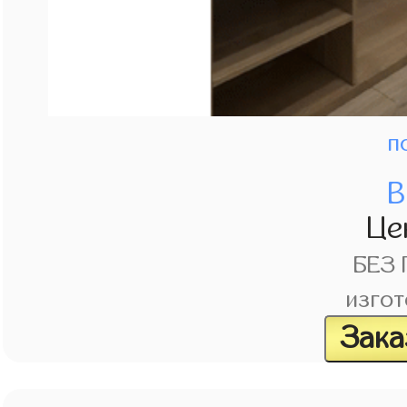
п
В
Це
БЕЗ
изгот
Зака