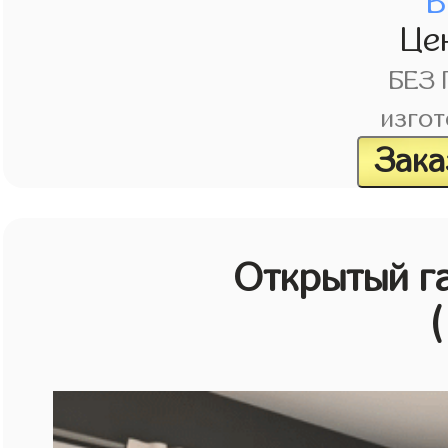
В
Це
БЕЗ
изгот
Зака
Открытый г
(