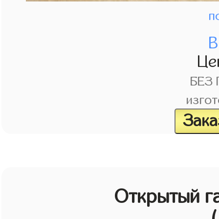
п
В
Це
БЕЗ
изгот
Зака
Открытый г
(