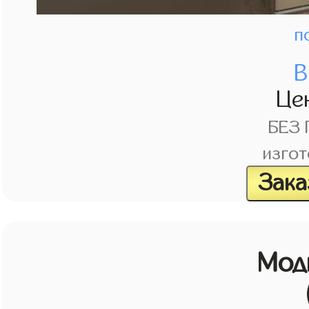
п
В
Це
БЕЗ
изгот
Зака
Мод