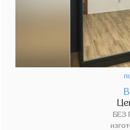
п
В
Це
БЕЗ
изгот