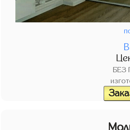
п
В
Це
БЕЗ
изгот
Зака
Мод