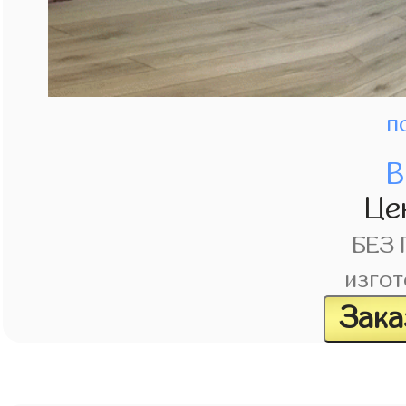
п
В
Це
БЕЗ
изгот
Зака