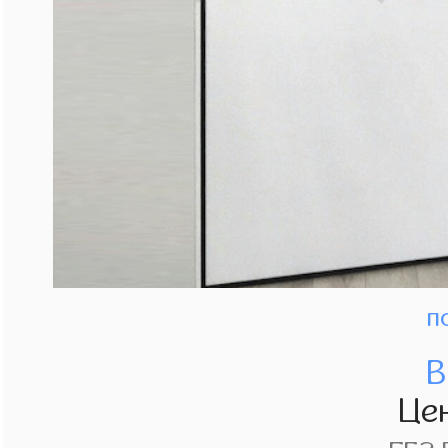
п
В
Це