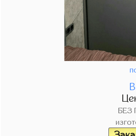
п
В
Це
БЕЗ
изгот
Зака