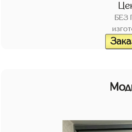
Це
БЕЗ
изгот
Зака
Мод