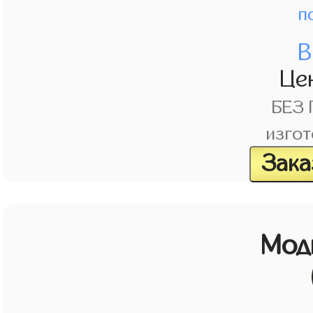
п
В
Це
БЕЗ
изгот
Зака
Мод