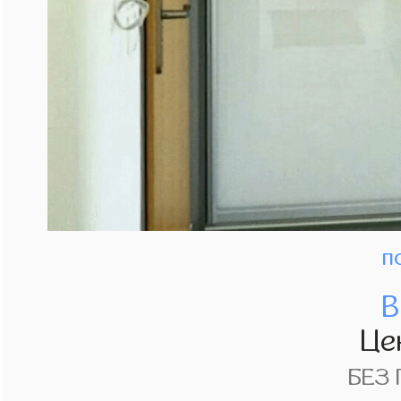
п
В
Це
БЕЗ