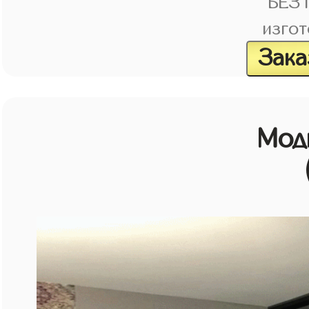
БЕЗ
изгот
Зака
Мод