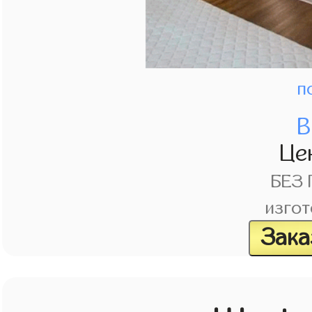
п
В
Це
БЕЗ
изгот
Зака