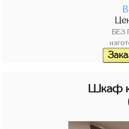
В
Це
БЕЗ
изгот
Зака
Шкаф к