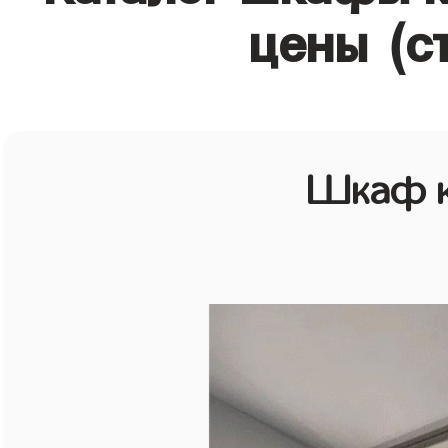
цены (с
Шкаф к