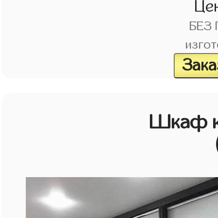
Це
БЕЗ
изгот
Зака
Шкаф к