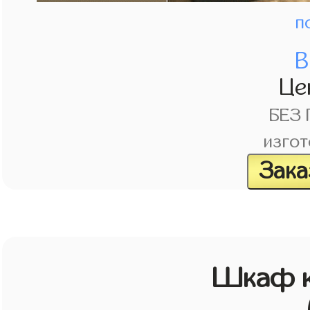
п
В
Це
БЕЗ
изгот
Зака
Шкаф к