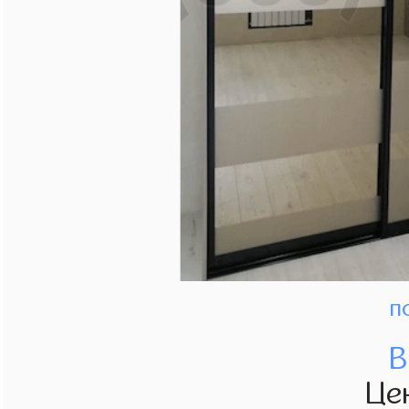
п
В
Це