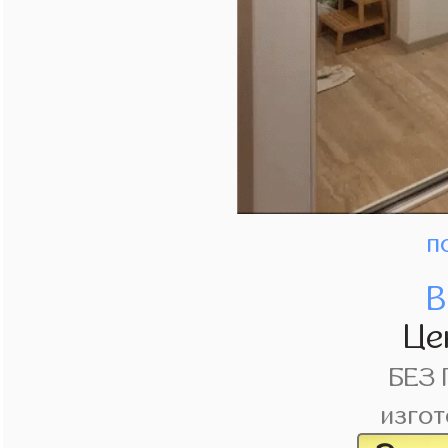
п
В
Це
БЕЗ
изгот