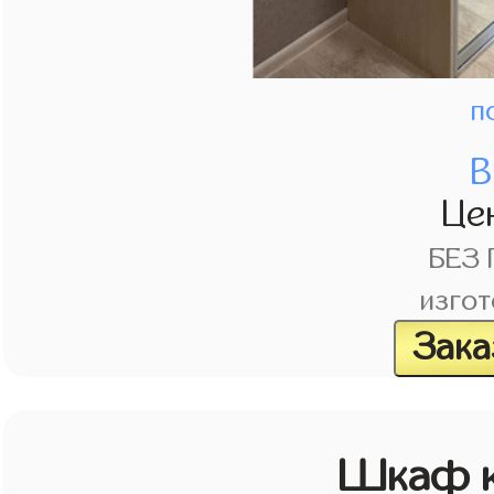
п
В
Це
БЕЗ
изгот
Зака
Шкаф к