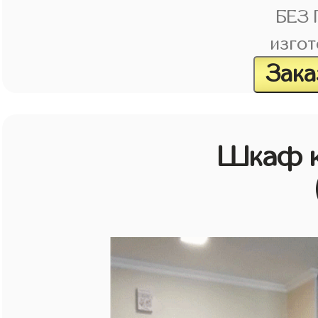
БЕЗ
изгот
Зака
Шкаф к