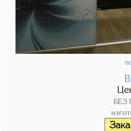
п
В
Це
БЕЗ
изгот
Зака