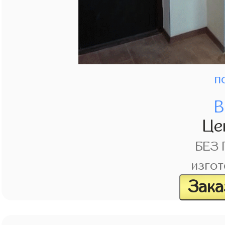
п
В
Це
БЕЗ
изгот
Зака