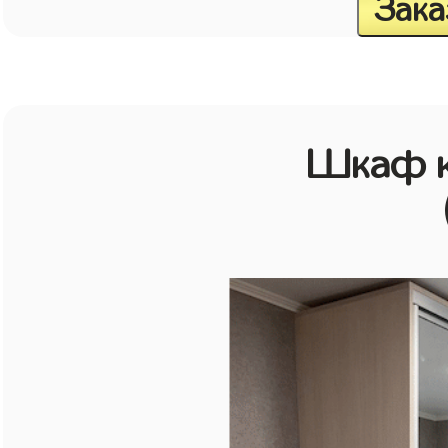
Зака
Шкаф к