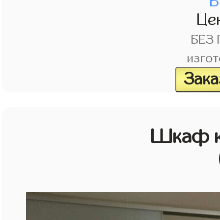
В
Це
БЕЗ
изгот
Зака
Шкаф к