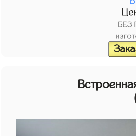
В
Це
БЕЗ
изгот
Зака
Встроенная