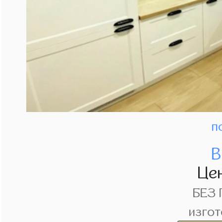
п
В
Це
БЕЗ
изгот