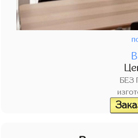
п
В
Це
БЕЗ
изгот
Зака