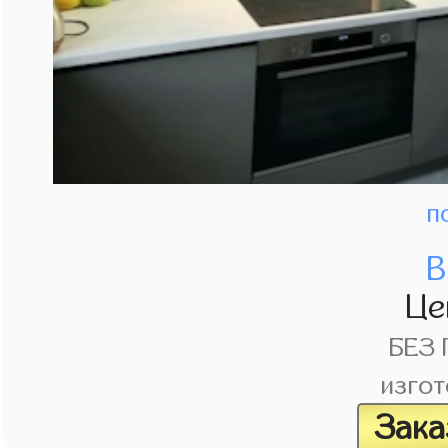
п
В
Це
БЕЗ
изгот
Зака