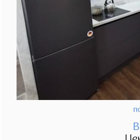
п
В
Це