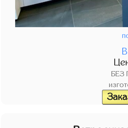
п
В
Це
БЕЗ
изгот
Зака