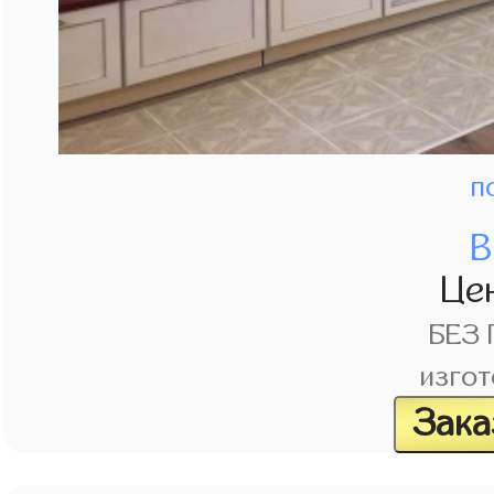
п
В
Це
БЕЗ
изгот
Зака